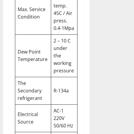
temp.
Max. Service
45C / Air
Condition
press.
0.4-1Mpa
2 – 10 C
under
Dew Point
the
Temperature
working
pressure
The
Secondary
R-134a
refrigerant
AC-1
Electrical
220V
Source
50/60 Hz