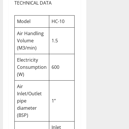
TECHNICAL DATA
Model
HC-10
Air Handling
Volume
1.5
(M3/min)
Electricity
Consumption
600
(W)
Air
Inlet/Outlet
pipe
1”
diameter
(BSP)
Inlet